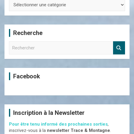
Sélectionner
votre
massif
ou
vos
Recherche
dates
R
e
c
h
e
Facebook
r
c
h
e
r
Inscription à la Newsletter
Pour être tenu informé des prochaines sorties
,
inscrivez-vous à la
newsletter Trace & Montagne
.