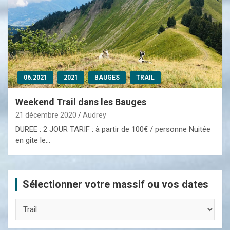
06.2021
2021
BAUGES
TRAIL
Weekend Trail dans les Bauges
21 décembre 2020
Audrey
DUREE : 2 JOUR TARIF : à partir de 100€ / personne Nuitée
en gîte le…
Sélectionner votre massif ou vos dates
Sélectionner
votre
massif