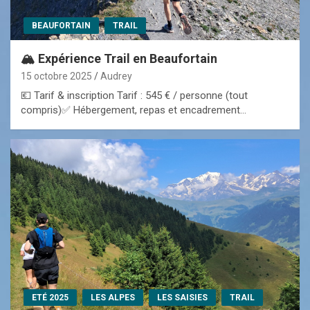
BEAUFORTAIN
TRAIL
🏔️ Expérience Trail en Beaufortain
15 octobre 2025
Audrey
💶 Tarif & inscription Tarif : 545 € / personne (tout
compris)✅ Hébergement, repas et encadrement…
ETÉ 2025
LES ALPES
LES SAISIES
TRAIL