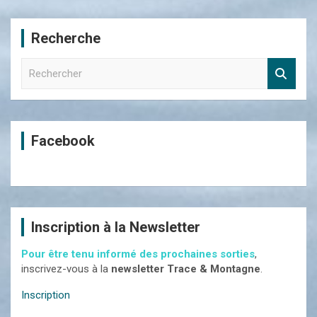
ou
vos
Recherche
dates
R
e
c
h
e
Facebook
r
c
h
e
r
Inscription à la Newsletter
Pour être tenu informé des prochaines sorties
,
inscrivez-vous à la
newsletter Trace & Montagne
.
Inscription